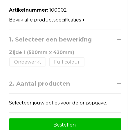
Reistassen
Artikelnummer:
100002
Schoudertassen
Bekijk alle productspecificaties
Accessoires voor tassen
1. Selecteer een bewerking
Papieren tassen
Zijde 1 (590mm x 420mm)
Promotietassen
Onbewerkt
Full colour
Jute tassen
2. Aantal producten
Strandtassen
Waterbestendige tassen
Selecteer jouw opties voor de prijsopgave.
Goodiebags
Bestellen