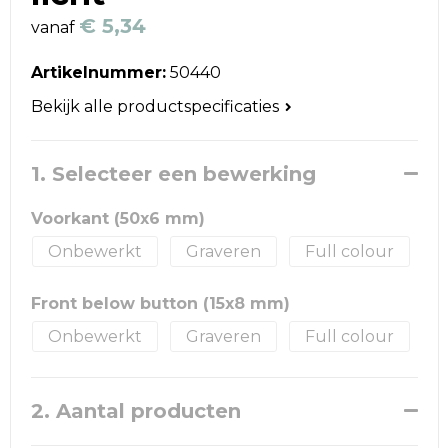
Reistassen
€ 5,34
vanaf
Schoudertassen
Artikelnummer:
50440
Accessoires voor tassen
Bekijk alle productspecificaties
Papieren tassen
1. Selecteer een bewerking
Promotietassen
Voorkant (50x6 mm)
Jute tassen
Onbewerkt
Graveren
Full colour
Strandtassen
Front below button (15x8 mm)
Onbewerkt
Graveren
Full colour
Waterbestendige tassen
Goodiebags
2. Aantal producten