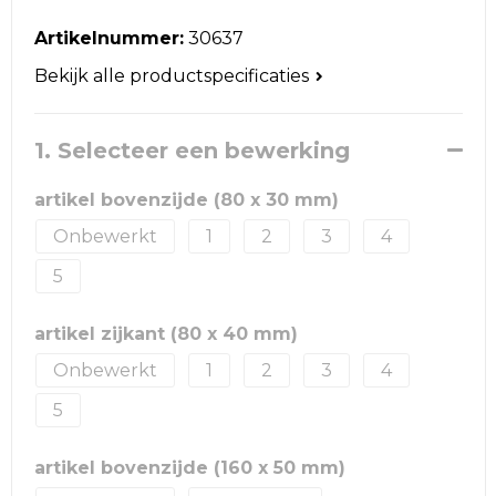
Reistassen
Artikelnummer:
30637
Schoudertassen
Bekijk alle productspecificaties
Accessoires voor tassen
1. Selecteer een bewerking
Papieren tassen
artikel bovenzijde (80 x 30 mm)
Promotietassen
Onbewerkt
1
2
3
4
Jute tassen
5
Strandtassen
artikel zijkant (80 x 40 mm)
Onbewerkt
1
2
3
4
Waterbestendige tassen
5
Goodiebags
artikel bovenzijde (160 x 50 mm)