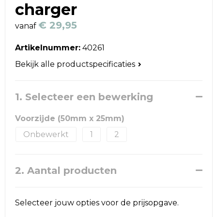
Reistassen
charger
€ 29,95
Schoudertassen
vanaf
Artikelnummer:
40261
Accessoires voor tassen
Bekijk alle productspecificaties
Papieren tassen
1. Selecteer een bewerking
Promotietassen
Voorzijde (50mm x 25mm)
Jute tassen
Onbewerkt
1
2
Strandtassen
Waterbestendige tassen
2. Aantal producten
Goodiebags
Selecteer jouw opties voor de prijsopgave.