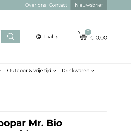
Over ons
Contact
Nieuwsbrief
0
Taal
€ 0,00
Outdoor & vrije tijd
Drinkwaren
oopar Mr. Bio