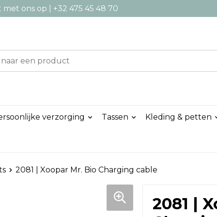
met ons op | +32 475 45 48 70
ersoonlijke verzorging
Tassen
Kleding & petten
ts
2081 | Xoopar Mr. Bio Charging cable
2081 | X