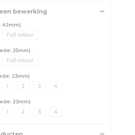
 een bewerking
 x 42mm)
Full colour
nede: 25mm)
Full colour
nede: 23mm)
1
2
3
4
nede: 23mm)
1
2
3
4
oducten