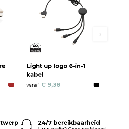
re
Light up logo 6-in-1
kabel
€ 9,38
vanaf
ntwerp
24/7 bereikbaarheid