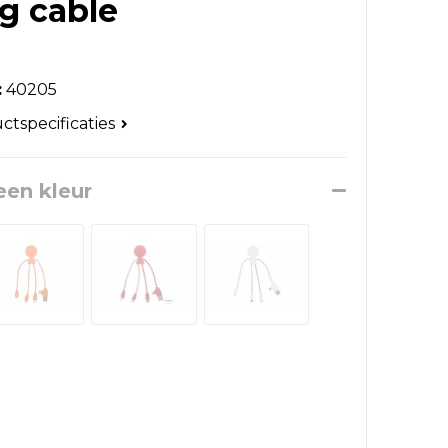
g cable
:
40205
uctspecificaties
een kleur