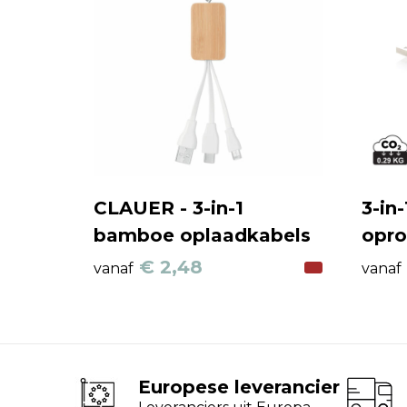
CLAUER - 3-in-1
3-in
bamboe oplaadkabels
opr
€ 2,48
vanaf
vanaf
Europese leverancier