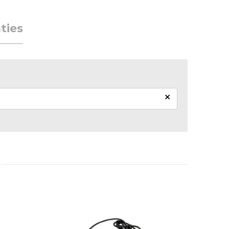
ties
×