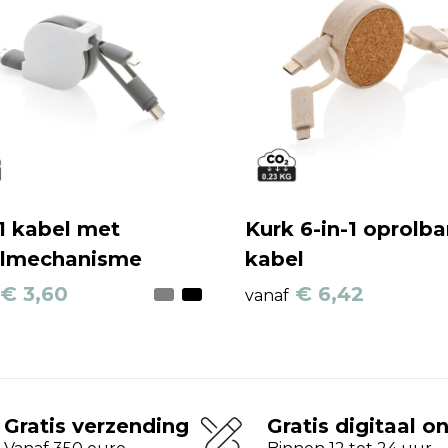
-1 kabel met
Kurk 6-in-1 oprolba
olmechanisme
kabel
€ 3,60
€ 6,42
vanaf
Gratis verzending
Gratis digitaal o