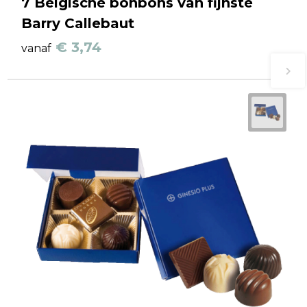
7 Belgische bonbons van fijnste
Barry Callebaut
€ 3,74
vanaf