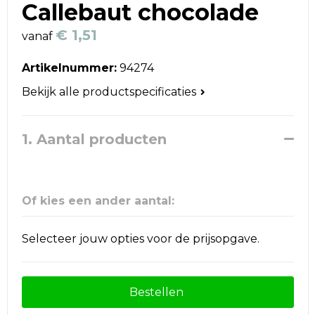
Reistassen
Callebaut chocolade
€ 1,51
vanaf
Schoudertassen
Artikelnummer:
94274
Accessoires voor tassen
Bekijk alle productspecificaties
Papieren tassen
1. Aantal producten
Promotietassen
Jute tassen
Of kies een ander aantal:
Strandtassen
Selecteer jouw opties voor de prijsopgave.
Waterbestendige tassen
Goodiebags
Bestellen